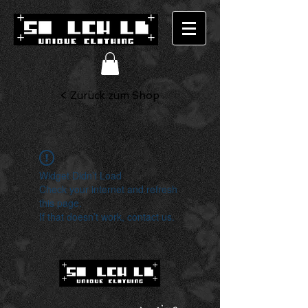
< Zurück zum Shop
Widget Didn’t Load
Check your internet and refresh
this page.
If that doesn’t work, contact us.