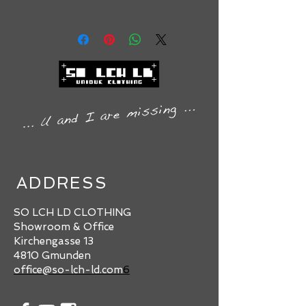
beige
1. Rücktrittsrecht
Rücktritt durch ausdrückliche
schriftliche Erklärung
Jeder Kunde kann binnen 14 Tagen
nach Erhalt der Ware durch
Absenden einer schriftlichen
Rücktrittserklärung ohne Angaben
von Gründen vom geschlossenen
Vertrag zurücktreten. Dafür genügt
es, wenn die Rücktrittserklärung
ADDRESS
innerhalb dieser Frist abgesendet
wird (es entscheidet das Datum des
SO LCH LD CLOTHING
Postaufgabescheines). Der Kunde
Showroom & Office
ist in diesem Fall zur unverzüglichen
Kirchengasse 13
Rücksendung der Ware nachweislich
4810 Gmunden
verpflichtet. Die Rückversandkosten
office@so-lch-ld.com
6
(Porto) sind vom Kunden zu tragen.
Wurde die Ware benützt und/oder
beschädigt hat der Kunde ein