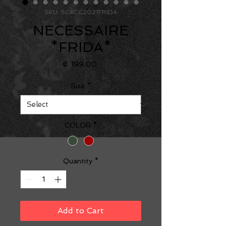
SKU: SCACC2021FRIDA
NECESSAIRE
*FRIDA*
Price
€ 199,00
Size
*
COLOR
*
Quantity
*
Add to Cart